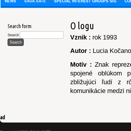
NEWS
SAUA SATE
SPECIAL INTEREST GROUPS SIG
CO
O logu
Search form
Search
Vznik :
rok 1993
Autor :
Lucia Kočan
Motív :
Znak repreze
spojené oblúkom pr
zbližujúci ľudí z
komunikácie medzi ni
ad