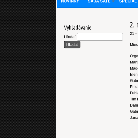
NOVINKY
SAUA SATE
SPECIAL
2.
Vyhľadávanie
21 –
Hľadať
Miest
Orga
Mart
Mag
Elen
Gabr
Erik
Ľubi
Tim 
Dari
Gabr
Jan