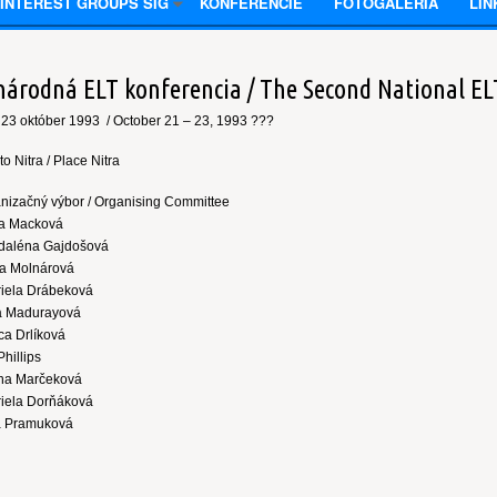
 INTEREST GROUPS SIG
KONFERENCIE
FOTOGALÉRIA
LIN
 národná ELT konferencia / The Second National E
 23 október 1993 / October 21 – 23, 1993 ???
o Nitra / Place Nitra
nizačný výbor / Organising Committee
a Macková
daléna Gajdošová
a Molnárová
iela Drábeková
a Madurayová
ca Drlíková
Phillips
na Marčeková
iela Dorňáková
a Pramuková